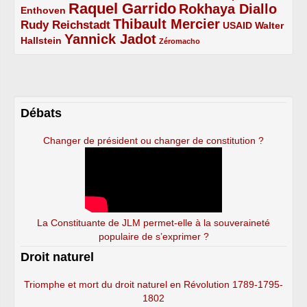
Raquel Garrido
Rokhaya Diallo
2/5
5/5
4/5
Enthoven
Thibault Mercier
Rudy Reichstadt
3/5
4/5
2/5
USAID
Walter
Yannick Jadot
2/5
4/5
1/5
Hallstein
Zéromacho
Débats
Changer de président ou changer de constitution ?
La Constituante de JLM permet-elle à la souveraineté
populaire de s’exprimer ?
Droit naturel
Triomphe et mort du droit naturel en Révolution 1789-1795-
1802