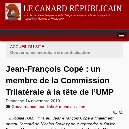
Dossiers
ACCUEIL DU SITE
>
Gouvernance mondiale & mondialisation
L’Union européenne
Jean-François Copé : un
Points de repères
membre de la Commission
Un éléphant, ça trompe énormément !
Trilatérale à la tête de l’UMP
Gouvernance mondiale & mondialisation
Dimanche 14 novembre 2010
International
Gouvernance mondiale & mondialisation
|
Résistances
« Il voulait l’UMP, il l’a eu. Jean-François Copé a finalement
obtenu l’accord de Nicolas Sarkozy pour reprendre à Xavier
L’Empire américain