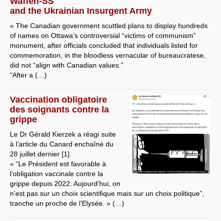
Waffen-SS
and the Ukrainian Insurgent Army
« The Canadian government scuttled plans to display hundreds
of names on Ottawa’s controversial “victims of communism”
monument, after officials concluded that individuals listed for
commemoration, in the bloodless vernacular of bureaucratese,
did not “align with Canadian values.”
“After a (…)
Vaccination obligatoire
des soignants contre la
grippe
Le Dr Gérald Kierzek a réagi suite
à l’article du Canard enchaîné du
28 juillet dernier [1].
« “Le Président est favorable à
l’obligation vaccinale contre la
grippe depuis 2022. Aujourd’hui, on
n’est pas sur un choix scientifique mais sur un choix politique”,
tranche un proche de l’Elysée. » (…)