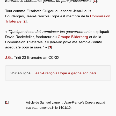
Bertrand le secrétariat général du parti présidentiel »
[
1
]
.
Systèmes & société sous contrôle
Tout comme Élisabeth Guigou ou encore Jean-Louis
Bourlanges, Jean-François Copé est membre de la
Commission
Nouvelles de l’antirépublique
Trilatérale
[
2
]
.
Crises "Covid-19 & H1N1"
«
"Quelque chose doit remplacer les gouvernements
, expliquait
David Rockefeller, fondateur du
Groupe Bilderberg
et de la
Guerre en Ukraine
Commission Trilatérale.
Le pouvoir privé me semble l’entité
adéquate pour le faire."
»
[
3
]
J.G.
, Tridi 23 Brumaire an CCXIX
Voir en ligne :
Jean-François Copé a gagné son pari.
[
1
]
Article de Samuel Laurent,
Jean-François Copé a gagné
son pari
, lemonde.fr, le 14/11/10.