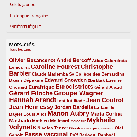
Gilets jaunes
La langue française
VIDÉOTHÈQUE
Mots-clés
Tous les tags
Olivier Besancenot
André Bercoff
3/5
3/5
2/5
Attac
Calandreta
Caroline Fourest
Christophe
2/5
4/5
Lemosina
Barbier
4/5
2/5
2/5
Claude Mademba Sy
Collège des Bernardins
Edward Snowden
Daesh
2/5
2/5
3/5
1/5
Dépakine
Étienne
Elon Musk
Eurodistricts
2/5
3/5
4/5
2/5
Eurafrique
Chouard
Gérard Araud
Groupe Wagner
Gérard Filoche
4/5
5/5
Hannah Arendt
Jean Coutrot
5/5
2/5
4/5
Institut Iliade
Jean Hennessy
4/5
3/5
Jordan Bardella
La famille
Manon Aubry
2/5
2/5
5/5
Maria Corina
Baylet
Louis Aliot
Mykhailo
Machado
3/5
2/5
1/5
Mathieu Molimard
Mercosur
Volynets
5/5
2/5
1/5
Nicolas Tenzer
Olaf
Obsolescence programmée
Passe vaccinal
2/5
4/5
2/5
Scholz
Raïf Badaoui
Raphaël