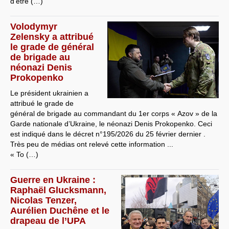
d’être (…)
Volodymyr
Zelensky a attribué
le grade de général
de brigade au
néonazi Denis
Prokopenko
Le président ukrainien a
attribué le grade de
général de brigade au commandant du 1er corps « Azov » de la
Garde nationale d’Ukraine, le néonazi Denis Prokopenko. Ceci
est indiqué dans le décret n°195/2026 du 25 février dernier .
Très peu de médias ont relevé cette information ...
« To (…)
Guerre en Ukraine :
Raphaël Glucksmann,
Nicolas Tenzer,
Aurélien Duchêne et le
drapeau de l’UPA