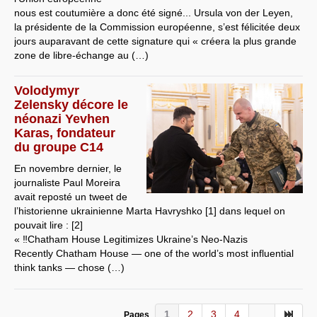
nous est coutumière a donc été signé... Ursula von der Leyen,
la présidente de la Commission européenne, s’est félicitée deux
jours auparavant de cette signature qui « créera la plus grande
zone de libre-échange au (…)
Volodymyr
Zelensky décore le
néonazi Yevhen
Karas, fondateur
du groupe C14
En novembre dernier, le
journaliste Paul Moreira
avait reposté un tweet de
l’historienne ukrainienne Marta Havryshko [1] dans lequel on
pouvait lire : [2]
« ‼️Chatham House Legitimizes Ukraine’s Neo-Nazis
Recently Chatham House — one of the world’s most influential
think tanks — chose (…)
1
2
3
4
...
Pages