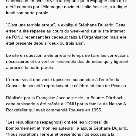
Guernica le 26 avril 1937 à la République d’Espagne alors qu’il
a été commis par l’Allemagne nazie et l’Italie fasciste, a indiqué
Systèmes & société sous contrôle
lundi son porte-parole.
Nouvelles de l’antirépublique
“C’est une terrible erreur”, a expliqué Stéphane Dujarric. Cette
erreur a été repérée au cours du week-end sur le site internet
Crises "Covid-19 & H1N1"
de l’ONU recensant les cadeaux faits à l’Organisation mais elle
était présente depuis “deux ou trois ans”.
Guerre en Ukraine
Le site en question a été arrêté le temps de faire les corrections
nécessaires et de vérifier l’ensemble des données qui y figurent,
a précisé le porte-parole.
L’erreur visait une vaste tapisserie suspendue à l’entrée du
Conseil de sécurité reproduisant le célèbre tableau de Picasso.
Réalisée par la Française Jacqueline de La Baume-Dürrbach,
cette tapisserie a été prêtée à l’ONU par la famille de Nelson A.
Rockefeller qui avait commandé l’oeuvre en 1955.
“Les républicains (espagnols) ont été les victimes” du
bombardement et “non les auteurs”, a ajouté Séphane Dujarric.
“Nous regrettons l’erreur et présentons nos excuses à la