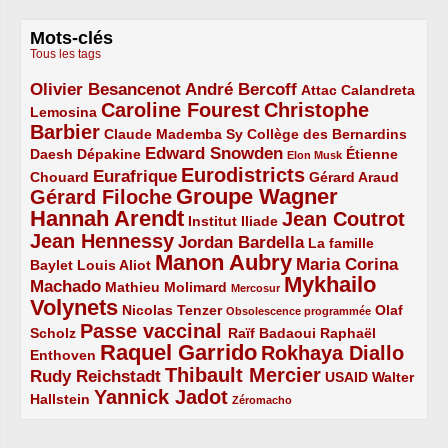
Mots-clés
Tous les tags
Olivier Besancenot
André Bercoff
3/5
3/5
2/5
Attac
Calandreta
Caroline Fourest
Christophe
2/5
4/5
Lemosina
Barbier
4/5
2/5
2/5
Claude Mademba Sy
Collège des Bernardins
Edward Snowden
Daesh
2/5
2/5
3/5
1/5
Dépakine
Étienne
Elon Musk
Eurodistricts
2/5
3/5
4/5
2/5
Eurafrique
Chouard
Gérard Araud
Groupe Wagner
Gérard Filoche
4/5
5/5
Hannah Arendt
Jean Coutrot
5/5
2/5
4/5
Institut Iliade
Jean Hennessy
4/5
3/5
Jordan Bardella
La famille
Manon Aubry
2/5
2/5
5/5
Maria Corina
Baylet
Louis Aliot
Mykhailo
Machado
3/5
2/5
1/5
Mathieu Molimard
Mercosur
Volynets
5/5
2/5
1/5
Nicolas Tenzer
Olaf
Obsolescence programmée
Passe vaccinal
2/5
4/5
2/5
Scholz
Raïf Badaoui
Raphaël
Raquel Garrido
Rokhaya Diallo
2/5
5/5
4/5
Enthoven
Thibault Mercier
Rudy Reichstadt
3/5
4/5
2/5
USAID
Walter
Yannick Jadot
2/5
4/5
1/5
Hallstein
Zéromacho