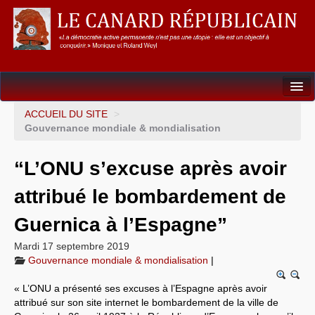
Dossiers
ACCUEIL DU SITE
>
Gouvernance mondiale & mondialisation
L’Union européenne
“L’ONU s’excuse après avoir
Points de repères
attribué le bombardement de
Un éléphant, ça trompe énormément !
Guernica à l’Espagne”
Gouvernance mondiale & mondialisation
Mardi 17 septembre 2019
International
Gouvernance mondiale & mondialisation
|
Résistances
« L’ONU a présenté ses excuses à l’Espagne après avoir
attribué sur son site internet le bombardement de la ville de
L’Empire américain