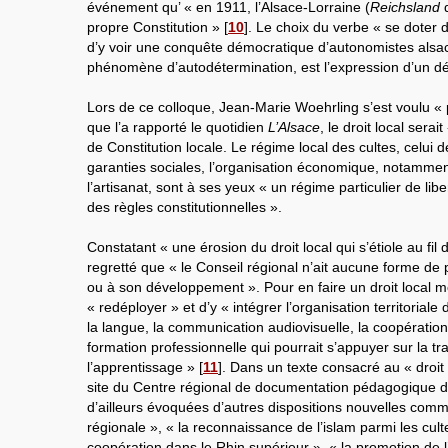
événement qu’ « en 1911, l’Alsace-Lorraine (
Reichsland
d
propre Constitution »
[
10
]
. Le choix du verbe « se doter de
d’y voir une conquête démocratique d’autonomistes alsac
phénomène d’autodétermination, est l’expression d’un dén
Lors de ce colloque, Jean-Marie Woehrling s’est voulu « p
que l’a rapporté le quotidien
L’Alsace
, le droit local serai
de Constitution locale. Le régime local des cultes, celui d
garanties sociales, l’organisation économique, notamme
l’artisanat, sont à ses yeux « un régime particulier de lib
des règles constitutionnelles ».
Constatant « une érosion du droit local qui s’étiole au fil
regretté que « le Conseil régional n’ait aucune forme de 
ou à son développement ». Pour en faire un droit local m
« redéployer » et d’y « intégrer l’organisation territoriale
la langue, la communication audiovisuelle, la coopération 
formation professionnelle qui pourrait s’appuyer sur la tra
l’apprentissage »
[
11
]
. Dans un texte consacré au « droit l
site du Centre régional de documentation pédagogique d
d’ailleurs évoquées d’autres dispositions nouvelles comme
régionale », « la reconnaissance de l’islam parmi les cult
coopération dans le Rhin supérieur », « la promotion de l’