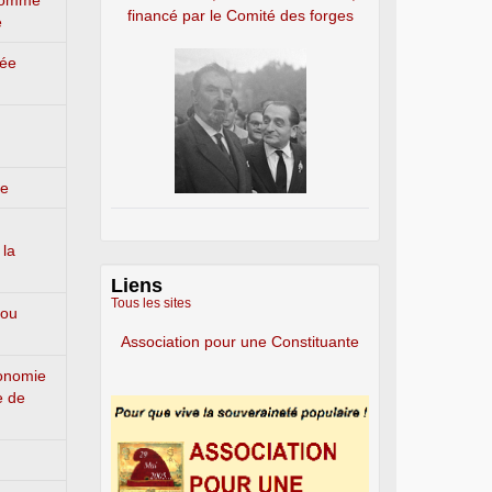
’homme
financé par le Comité des forges
e
lée
ge
 la
Liens
Tous les sites
 ou
Association pour une Constituante
conomie
e de