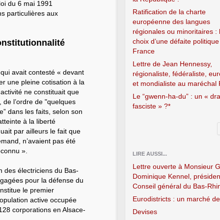
loi du 6 mai 1991
Ratification de la charte
s particulières aux
européenne des langues
régionales ou minoritaires : 
choix d’une défaite politique
onstitutionnalité
France
Lettre de Jean Hennessy,
 qui avait contesté « devant
régionaliste, fédéraliste, eu
er une pleine cotisation à la
et mondialiste au maréchal 
activité ne constituait que
Le “gwenn-ha-du” : un « dr
é, de l’ordre de "quelques
fasciste » ?*
” dans les faits, selon son
teinte à la liberté
quait par ailleurs le fait que
lemand, n’avaient pas été
reconnu ».
LIRE AUSSI...
Lettre ouverte à Monsieur 
 des électriciens du Bas-
Dominique Kennel, présiden
engagées pour la défense du
Conseil général du Bas-Rhi
onstitue le premier
Eurodistricts : un marché d
population active occupée
 128 corporations en Alsace-
Devises