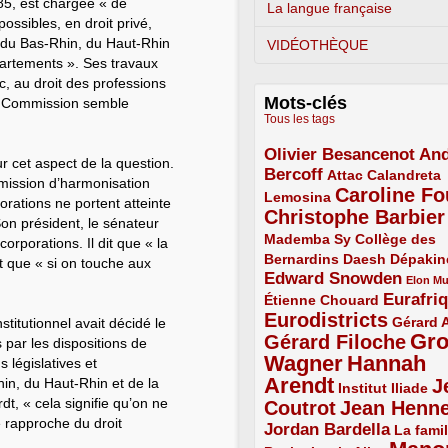
85, est chargée « de
La langue française
ossibles, en droit privé,
s du Bas-Rhin, du Haut-Rhin
VIDÉOTHÈQUE
partements ». Ses travaux
c, au droit des professions
Mots-clés
la Commission semble
Tous les tags
Olivier Besancenot
And
3/5
r cet aspect de la question.
Bercoff
3/5
2/5
Attac
Calandreta
mission d’harmonisation
Caroline Fo
2/5
4/5
Lemosina
porations ne portent atteinte
Christophe Barbier
4/5
Son président, le sénateur
Mademba Sy
2/5
Collège des
rporations. Il dit que « la
Bernardins
2/5
2/5
2/5
Daesh
Dépakin
et que « si on touche aux
Edward Snowden
3/5
1/5
Elon M
Eurafri
Étienne Chouard
2/5
3/5
Eurodistricts
4/5
2/5
Gérard 
titutionnel avait décidé le
Gr
Gérard Filoche
4/5
 par les dispositions de
Wagner
Hannah
 législatives et
5/5
Arendt
in, du Haut-Rhin et de la
J
5/5
2/5
Institut Iliade
t, « cela signifie qu’on ne
Coutrot
Jean Henn
4/5
4/5
e rapproche du droit
Jordan Bardella
3/5
La famil