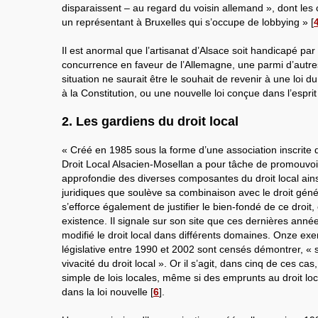
disparaissent – au regard du voisin allemand », dont les 
un représentant à Bruxelles qui s’occupe de lobbying »
[
Il est anormal que l’artisanat d’Alsace soit handicapé par 
concurrence en faveur de l’Allemagne, une parmi d’autre
situation ne saurait être le souhait de revenir à une loi 
à la Constitution, ou une nouvelle loi conçue dans l’esprit
2. Les gardiens du droit local
« Créé en 1985 sous la forme d’une association inscrite de 
Droit Local Alsacien-Mosellan a pour tâche de promouvo
approfondie des diverses composantes du droit local ai
juridiques que soulève sa combinaison avec le droit génér
s’efforce également de justifier le bien-fondé de ce droit,
existence. Il signale sur son site que ces dernières année
modifié le droit local dans différents domaines. Onze exe
législative entre 1990 et 2002 sont censés démontrer, « s’i
vivacité du droit local ». Or il s’agit, dans cinq de ces ca
simple de lois locales, même si des emprunts au droit loc
dans la loi nouvelle
[
6
]
.