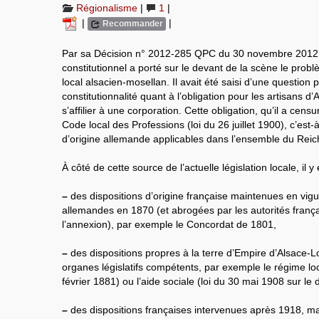
Régionalisme
|
1
|
|
|
Recommander
Par sa Décision n° 2012-285 QPC du 30 novembre 2012
constitutionnel a porté sur le devant de la scène le probl
local alsacien-mosellan. Il avait été saisi d’une question p
constitutionnalité quant à l’obligation pour les artisans d
s’affilier à une corporation. Cette obligation, qu’il a cens
Code local des Professions (loi du 26 juillet 1900), c’est-
d’origine allemande applicables dans l’ensemble du Rei
À côté de cette source de l’actuelle législation locale, il y 
–
des dispositions d’origine française maintenues en vigu
allemandes en 1870 (et abrogées par les autorités frança
l’annexion), par exemple le Concordat de 1801,
–
des dispositions propres à la terre d’Empire d’Alsace-L
organes législatifs compétents, par exemple le régime loc
février 1881) ou l’aide sociale (loi du 30 mai 1908 sur le
–
des dispositions françaises intervenues après 1918, ma