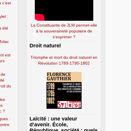
e c’est
let :
La Constituante de JLM permet-elle
a été
à la souveraineté populaire de
s’exprimer ?
Molac
Droit naturel
nt est
Triomphe et mort du droit naturel en
urs
Révolution 1789-1795-1802
 de
ité
roit du
les
ns
c ?
Laïcité : une valeur
gues :
d’avenir. École,
ontre
République, société : quels