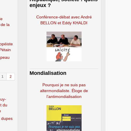
enjeux ?
Conférence-débat avec André
le
BELLON et Eddy KHALDI
 de la
ropéiste
Pétain
apeau
Mondialisation
1
2
Pourquoi je ne suis pas
altermondialiste. Éloge de
l’antimondialisation
Guy-
t du
n
e dupes