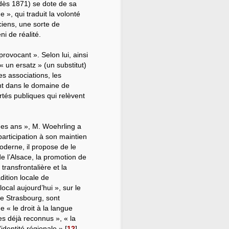
ès 1871) se dote de sa
 », qui traduit la volonté
iens, une sorte de
i de réalité.
rovocant ». Selon lui, ainsi
t « un ersatz » (un substitut)
es associations, les
nt dans le domaine de
ertés publiques qui relèvent
 des ans », M. Woehrling a
participation à son maintien
oderne, il propose de le
 de l’Alsace, la promotion de
transfrontalière et la
dition locale de
ocal aujourd’hui », sur le
e Strasbourg, sont
 « le droit à la langue
es déjà reconnus », « la
identité régionale »
[
12
]
.