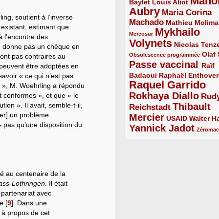
Mano
2/5
2/5
Baylet
Louis Aliot
Aubry
5/5
Maria Corina
ing, soutient à l’inverse
Machado
3/5
2/5
Mathieu Molima
 existant, estimant que
Mykhailo
1/5
Mercosur
 à l’encontre des
Volynets
5/5
2/5
Nicolas Tenz
 ne donne pas un chèque en
1/5
2/5
Olaf
Obsolescence programmée
 sont pas contraires au
Passe vaccinal
4/5
Raïf
es peuvent être adoptées en
Badaoui
2/5
2/5
Raphaël Enthove
savoir « ce qui n’est pas
Raquel Garrido
5/5
té », M. Woehrling a répondu
Rokhaya Diallo
 conformes », et que « le
4/5
Rud
ion ». Il avait, semble-t-il,
Thibault
Reichstadt
3/5
ver] un problème
Mercier
4/5
2/5
2/5
USAID
Walter Ha
 pas qu’une disposition du
Yannick Jadot
4/5
1/5
Zéroma
é au centenaire de la
ass-Lothringen
. Il était
n partenariat avec
ce
[
9
]
. Dans une
re à propos de cet