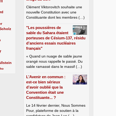
n
Clément Viktorovitch souhaite une
rd
nouvelle Constitution avec une
Constituante dont les membres (…)
er
"Les poussières de
 Scholz
sable du Sahara étaient
porteuses de Césium-137, résidu
n
d’anciens essais nucléaires
français"
y
« Quand un nuage de sable jaune
orangé nous rappelle le passé. Du
llstein
sable ramassé dans le massif (…)
cho
L’Avenir en commun :
est-ce bien sérieux
d’avoir oublié que la
Convention était une
Constituante... ?
Le 14 février dernier, Nous Sommes
Pour, plateforme de soutien à la
candidature de Jean-Luc (…)