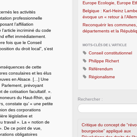
Europe Ecologie, Europe Et
Belgique : Karl-Heinz Lambe
rnés les activités
évoque un « retour à l’Alle
ntation professionnelle
osant l’affiliation
Reconquérir les communes,
 l’article incriminé du code
départements et la Républiq
end effet immédiatement.
re fois que le Conseil
MOTS-CLÉS DE L'ARTICLE
osition du droit local”, s’est
Conseil constitutionnel
Philippe Richert
conséquences de cette
Référendum
res consulaires et les élus
Régionalisme
reuves en Alsace. […] Une
u Parlement, prévoyant
 de cotisation facultatif. ».
amoneurs du Haut-Rhin, qui
Rechercher :
s, constate qu’ « une petite
nion des corporations
ère législative et
 travail ». La « notion de
Critique du concept de “révo
». De ce point de vue,
bourgeoise” appliqué aux
rations obligatoires