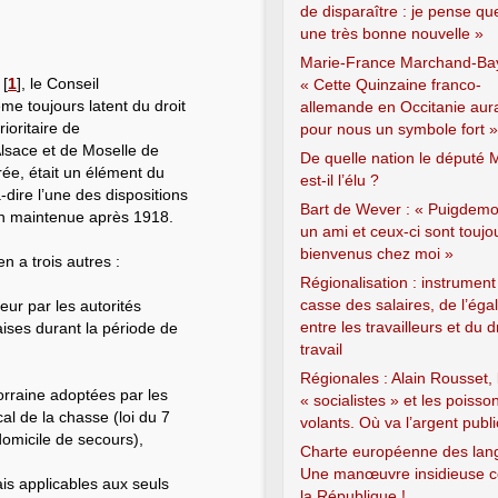
de disparaître : je pense qu
une très bonne nouvelle »
Marie-France Marchand-Bay
[
1
]
, le Conseil
« Cette Quinzaine franco-
ème toujours latent du droit
allemande en Occitanie aur
rioritaire de
pour nous un symbole fort »
’Alsace et de Moselle de
De quelle nation le député 
urée, était un élément du
est-il l’élu ?
à-dire l’une des dispositions
Bart de Wever : « Puigdemo
ch maintenue après 1918.
un ami et ceux-ci sont toujo
bienvenus chez moi »
en a trois autres :
Régionalisation : instrument
casse des salaires, de l’égal
eur par les autorités
entre les travailleurs et du d
ises durant la période de
travail
Régionales : Alain Rousset, 
orraine adoptées par les
« socialistes » et les poisso
al de la chasse (loi du 7
volants. Où va l’argent publi
 domicile de secours),
Charte européenne des lan
Une manœuvre insidieuse c
is applicables aux seuls
la République !