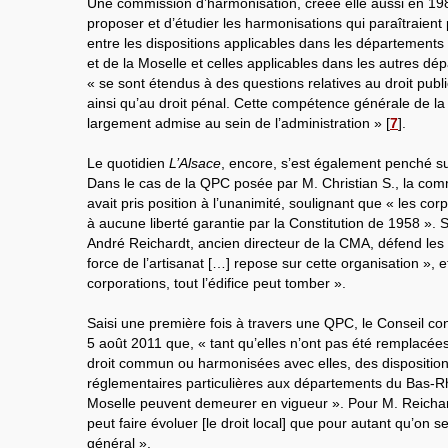
Une commission d’harmonisation, créée elle aussi en 19
proposer et d’étudier les harmonisations qui paraîtraient p
entre les dispositions applicables dans les département
et de la Moselle et celles applicables dans les autres dé
« se sont étendus à des questions relatives au droit publi
ainsi qu’au droit pénal. Cette compétence générale de 
largement admise au sein de l’administration »
[
7
]
.
Le quotidien
L’Alsace
, encore, s’est également penché su
Dans le cas de la QPC posée par M. Christian S., la com
avait pris position à l’unanimité, soulignant que « les cor
à aucune liberté garantie par la Constitution de 1958 ». 
André Reichardt, ancien directeur de la CMA, défend les co
force de l’artisanat […] repose sur cette organisation », 
corporations, tout l’édifice peut tomber ».
Saisi une première fois à travers une QPC, le Conseil cons
5 août 2011 que, « tant qu’elles n’ont pas été remplacées
droit commun ou harmonisées avec elles, des dispositions
réglementaires particulières aux départements du Bas-Rh
Moselle peuvent demeurer en vigueur ». Pour M. Reichard
peut faire évoluer [le droit local] que pour autant qu’on s
général ».