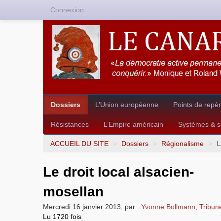
Connexion
Dossiers
L’Union européenne
Points de repè
Résistances
L’Empire américain
Systèmes & so
ACCUEIL DU SITE
>
Dossiers
>
Régionalisme
>
L
Le droit local alsacien-
mosellan
Mercredi 16 janvier 2013
,
par
.Yvonne Bollmann
,
Tribune
Lu 1720 fois