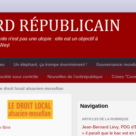
res
Un éléphant, ça trompe énormément !
Gouvernance mondia
ciété sous contrôle
Nouvelles de l’antirépublique
Crises "Cov
e droit local alsacien-mosellan
Navigation
ARTICLES DE LA RUBRIQUE
Jean-Bernard Lévy, PDG d’
 libre
« il paraît que le bac est en 