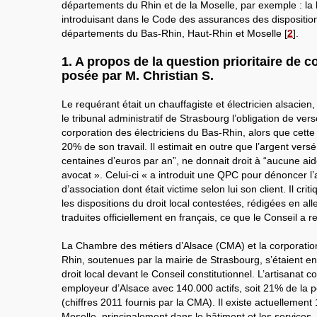
départements du Rhin et de la Moselle, par exemple : la 
introduisant dans le Code des assurances des disposition
départements du Bas-Rhin, Haut-Rhin et Moselle
[
2
]
.
1. A propos de la question prioritaire de c
posée par M. Christian S.
Le requérant était un chauffagiste et électricien alsacien,
le tribunal administratif de Strasbourg l’obligation de vers
corporation des électriciens du Bas-Rhin, alors que cette 
20% de son travail. Il estimait en outre que l’argent vers
centaines d’euros par an”, ne donnait droit à “aucune aide
avocat ». Celui-ci « a introduit une QPC pour dénoncer l’at
d’association dont était victime selon lui son client. Il criti
les dispositions du droit local contestées, rédigées en al
traduites officiellement en français, ce que le Conseil a 
La Chambre des métiers d’Alsace (CMA) et la corporation
Rhin, soutenues par la mairie de Strasbourg, s’étaient 
droit local devant le Conseil constitutionnel. L’artisanat c
employeur d’Alsace avec 140.000 actifs, soit 21% de la 
(chiffres 2011 fournis par la CMA). Il existe actuellement
Moselle, principalement dans le bâtiment et les services.