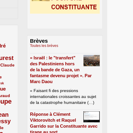
Brèves
ré
Toutes les brèves
urest
« Israël : le "transfert"
des Palestiniens hors
Claude
de la bande de Gaza, un
fantasme devenu projet ». Par
e
Marc Daou
usk
que
« Faisant fi des pressions
Araud
internationales croissantes au sujet
oupe
de la catastrophe humanitaire (…)
ean
Réponse à Clément
Viktorovitch et Raquel
essy
Garrido sur la Constituante avec
le
tirage au sort