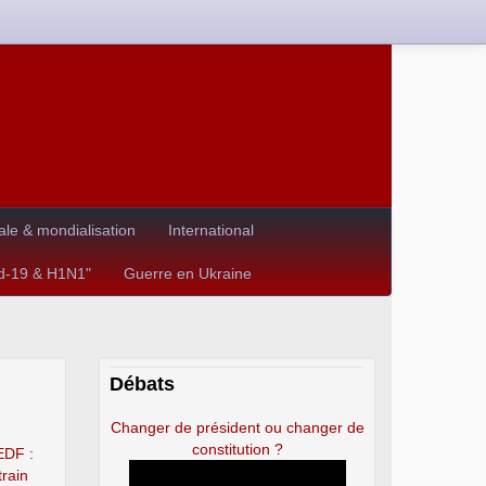
le & mondialisation
International
id-19 & H1N1"
Guerre en Ukraine
Débats
Changer de président ou changer de
constitution ?
EDF :
train