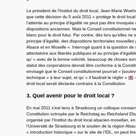
Le président de l’Institut du droit local, Jean-Marie Woehrl
que cette décision du 5 août 2011 « protège le droit local
l’atteinte au principe d’égalité ne peut pas être invoquée
dispositions anciennes. Mais le Conseil constitutionnel
blanc pour le droit futur. Par contre, dès lors qu’elles ne
principe d’égalité, des dispositions territoriales nouvell
Alsace et en Moselle ». Interrogé quant à la question de 
attentatoire aux libertés publiques et au principe d’égali
qu’ « avec de la bonne volonté, beaucoup de choses sont
statut des corporations devrait être conforme à la Constitut
envisagé que le Conseil constitutionnel pourrait « [soule
technique » à leur sujet, et qu’ « il faudrait le régler »
[
8
]
–
droit local serait déclarée contraire à la Constitution.
3. Quel avenir pour le droit local ?
En mai 2011 s’est tenu à Strasbourg un colloque consacr
Constitution octroyée par le Reichstag au
Reichsland Els
organisé par l’Institut du droit local alsacien-mosellan, e
l’Université de Strasbourg et le soutien de la région Alsa
« introduction historique » sur le site de l’IDL, on peut li