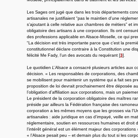
Les Sages ont jugé que dans les trois départements conce
artisanales ne justifiaient “pas le maintien d’une régleme
s’ajoutant à celle relative aux chambres de métiers” et imp
obligatoire des artisans à une corporation. Ils ont censuré
des professions applicable en Alsace-Moselle, ce qui pr
“La décision est très importante parce que c’est la premiè
constitutionnel déclare contraire à la Constitution une disp
félicité Me Fady, l’un des avocats du requérant
[
3
]
.
Le quotidien
L’Alsace
a consacré plusieurs articles aux 
décision. « Les responsables de corporations, des chamb
se mobilisent pour maintenir un système qui a fait ses p
proposition de loi devrait prochainement être déposée a
l’obligation d’affiliation aux corporations, mais un paiement
Le président de la corporation obligatoire des maîtres r
préside par ailleurs la Fédération française des ramoneur
corporation a les mêmes moyens que les grosses via l’U
artisanales : aide juridique en cas d’impayé, veille en mati
réglementaire, soutien en ressources humaines et droit du
l’intérêt général est un élément majeur des corporations 
« l’Alsace pesait peu – et demain plus du tout si les corpo