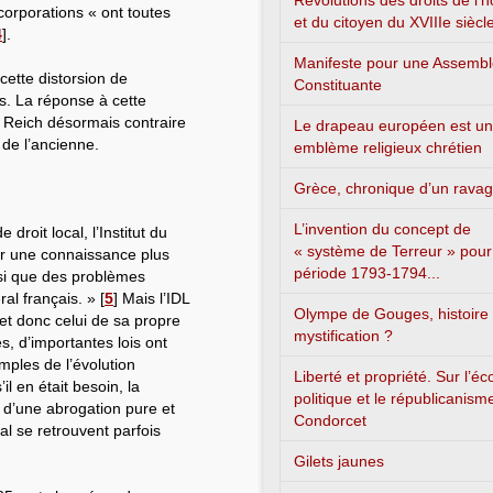
Révolutions des droits de l
corporations « ont toutes
et du citoyen du XVIIIe siècl
4
]
.
Manifeste pour une Assemb
cette distorsion de
Constituante
s. La réponse à cette
du Reich désormais contraire
Le drapeau européen est un
 de l’ancienne.
emblème religieux chrétien
Grèce, chronique d’un rava
L’invention du concept de
droit local, l’Institut du
« système de Terreur » pour
ir une connaissance plus
période 1793-1794...
nsi que des problèmes
al français. »
[
5
]
Mais l’IDL
Olympe de Gouges, histoire
 et donc celui de sa propre
mystification ?
s, d’importantes lois ont
mples de l’évolution
Liberté et propriété. Sur l’é
l en était besoin, la
politique et le républicanism
s, d’une abrogation pure et
Condorcet
al se retrouvent parfois
Gilets jaunes