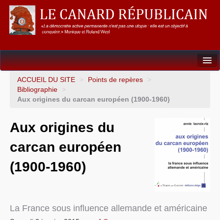
Dossiers
ACCUEIL DU SITE
>
Points de repères
>
Bibliographie
>
L’Union européenne
Aux origines du carcan européen (1900-1960)
Points de repères
Aux origines du
Un éléphant, ça trompe énormément !
carcan européen
Gouvernance mondiale & mondialisation
(1900-1960)
International
Résistances
La France sous influence allemande et américaine
L’Empire américain