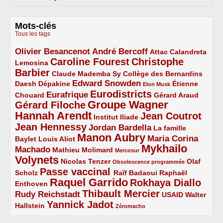
Mots-clés
Tous les tags
Olivier Besancenot
André Bercoff
3/5
3/5
2/5
Attac
Calandreta
Caroline Fourest
Christophe
2/5
4/5
Lemosina
Barbier
4/5
2/5
2/5
Claude Mademba Sy
Collège des Bernardins
Edward Snowden
Daesh
2/5
2/5
3/5
1/5
Dépakine
Étienne
Elon Musk
Eurodistricts
2/5
3/5
4/5
2/5
Eurafrique
Chouard
Gérard Araud
Groupe Wagner
Gérard Filoche
4/5
5/5
Hannah Arendt
Jean Coutrot
5/5
2/5
4/5
Institut Iliade
Jean Hennessy
4/5
3/5
Jordan Bardella
La famille
Manon Aubry
2/5
2/5
5/5
Maria Corina
Baylet
Louis Aliot
Mykhailo
Machado
3/5
2/5
1/5
Mathieu Molimard
Mercosur
Volynets
5/5
2/5
1/5
Nicolas Tenzer
Olaf
Obsolescence programmée
Passe vaccinal
2/5
4/5
2/5
Scholz
Raïf Badaoui
Raphaël
Raquel Garrido
Rokhaya Diallo
2/5
5/5
4/5
Enthoven
Thibault Mercier
Rudy Reichstadt
3/5
4/5
2/5
USAID
Walter
Yannick Jadot
2/5
4/5
1/5
Hallstein
Zéromacho