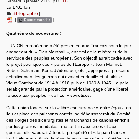
Samedi 3 janvier 2015
,
par
J.G.
Lu 1781 fois
Systèmes & société sous contrôle
Bibliographie
|
|
|
Recommander
Nouvelles de l’antirépublique
Quatrième de couverture :
Crises "Covid-19 & H1N1"
L’UNION européenne a été présentée aux Français sous le jour
Guerre en Ukraine
engageant du « Plan Marshall », ennemi de la misère et de la
servitude des peuples européens. Son objectif aurait cadré avec
le projet pacifique des « pères de l’Europe », Jean Monnet,
Robert Schuman, Konrad Adenauer, etc., appliqués à proscrire
définitivement les guerres qui avaient endeuillé et affaibli le
Vieux Continent de 1914 à 1918 puis de 1939 à 1945. La paix
serait garantie par la protection américaine, gage d’une liberté
refusée aux peuples « de l’Est » soviétisés.
Cette union fondée sur la « libre concurrence » entre égaux, en
lieu et place des puissants cartels, se débarrasserait du Comité
des Forges des sidérurgistes et marchands de canons enrichis
par les guerres mondiales : mettant fin aux crises et aux
guerres, elle vaudrait à tous la prospérité et « le pain blanc »,
bref, l’Eldorado. Seule la récente crise, née d’une « épidémie »