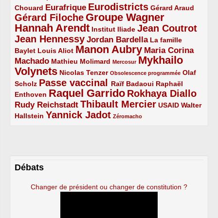
Eurodistricts
2/5
3/5
4/5
2/5
Eurafrique
Chouard
Gérard Araud
Groupe Wagner
Gérard Filoche
4/5
5/5
Hannah Arendt
Jean Coutrot
5/5
2/5
4/5
Institut Iliade
Jean Hennessy
4/5
3/5
Jordan Bardella
La famille
Manon Aubry
2/5
2/5
5/5
Maria Corina
Baylet
Louis Aliot
Mykhailo
Machado
3/5
2/5
1/5
Mathieu Molimard
Mercosur
Volynets
5/5
2/5
1/5
Nicolas Tenzer
Olaf
Obsolescence programmée
Passe vaccinal
2/5
4/5
2/5
Scholz
Raïf Badaoui
Raphaël
Raquel Garrido
Rokhaya Diallo
2/5
5/5
4/5
Enthoven
Thibault Mercier
Rudy Reichstadt
3/5
4/5
2/5
USAID
Walter
Yannick Jadot
2/5
4/5
1/5
Hallstein
Zéromacho
Débats
Changer de président ou changer de constitution ?