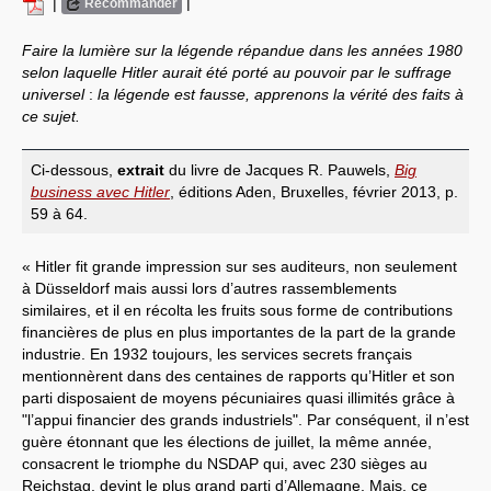
|
|
Recommander
Systèmes & société sous contrôle
Faire la lumière sur la légende répandue dans les années 1980
selon laquelle Hitler aurait été porté au pouvoir par le suffrage
Nouvelles de l’antirépublique
universel
:
la légende est fausse, apprenons la vérité des faits à
ce sujet.
Crises "Covid-19 & H1N1"
Guerre en Ukraine
Ci-dessous,
extrait
du livre de Jacques R. Pauwels,
Big
business avec Hitler
, éditions Aden, Bruxelles, février 2013, p.
59 à 64.
« Hitler fit grande impression sur ses auditeurs, non seulement
à Düsseldorf mais aussi lors d’autres rassemblements
similaires, et il en récolta les fruits sous forme de contributions
financières de plus en plus importantes de la part de la grande
industrie. En 1932 toujours, les services secrets français
mentionnèrent dans des centaines de rapports qu’Hitler et son
parti disposaient de moyens pécuniaires quasi illimités grâce à
"l’appui financier des grands industriels". Par conséquent, il n’est
guère étonnant que les élections de juillet, la même année,
consacrent le triomphe du NSDAP qui, avec 230 sièges au
Reichstag, devint le plus grand parti d’Allemagne. Mais, ce