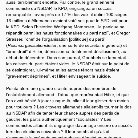
aussi terriblement endetté. Par contre, le grand ennemi
communiste du NSDAP, le KPD, engrangea un succès
remarquable ; avec près de 17 % des voix, il obtint 100 sièges :
13 millions d’Allemands avaient voté soit pour le SPD soit pour
le KPD. Selon l’historien Wolfgang Mommsen, "la panique se
répandit parmi les hauts fonctionnaires du parti nazi", et Gregor
Strasser, "chef de l’organisation [politique] du parti"
(
Reichsorganisationsleiter
, une sorte de secrétaire général) et
"bras droit" d’Hitler, démissionna, totalement désillusionné, au
début de décembre. Dans son journal, Goebbels se lamentait :
les caisses du parti étaient vides, le NSDAP était sur le point de
se désintégrer, lui-même et les autres ténors nazis étaient
"gravement déprimés", et Hitler envisageait le suicide.
Pointa alors une grande crainte auprès des membres de
l’establishment allemand : l’atout que représentait Hitler, et que
l’on avait hésité à jouer jusque-là, allait-il leur glisser des mains
pour toujours ? Les citoyens allemands allaient-ils tourner le dos
au NSDAP afin de tenter leur chance auprès des partis de
gauche, les partis authentiquement "socialistes" ? Les
communistes allaient-ils engranger davantage encore de succès
lors des élections suivantes ? Il leur semblait qu’allait
s’accomplir le scénario catastrophique dépeint en automne