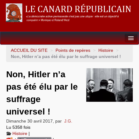
Dossiers
ACCUEIL DU SITE
>
Points de repères
>
Histoire
>
Non, Hitler n’a pas été élu par le suffrage universel !
L’Union européenne
Non, Hitler n’a
Points de repères
pas été élu par le
Un éléphant, ça trompe énormément !
suffrage
Gouvernance mondiale & mondialisation
universel !
International
Dimanche 30 avril 2017
,
par
J.G.
Résistances
Lu 5358 fois
Histoire
|
L’Empire américain