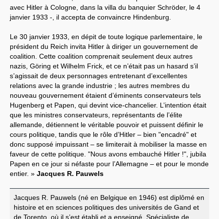
avec Hitler à Cologne, dans la villa du banquier Schröder, le 4
janvier 1933 -, il accepta de convaincre Hindenburg.
Le 30 janvier 1933, en dépit de toute logique parlementaire, le
président du Reich invita Hitler à diriger un gouvernement de
coalition. Cette coalition comprenait seulement deux autres
nazis, Göring et Wilhelm Frick, et ce n’était pas un hasard s’il
s’agissait de deux personnages entretenant d’excellentes
relations avec la grande industrie ; les autres membres du
nouveau gouvernement étaient d’éminents conservateurs tels
Hugenberg et Papen, qui devint vice-chancelier. L’intention était
que les ministres conservateurs, représentants de l’élite
allemande, détiennent le véritable pouvoir et puissent définir le
cours politique, tandis que le rôle d’Hitler – bien "encadré" et
donc supposé impuissant – se limiterait à mobiliser la masse en
faveur de cette politique. "Nous avons embauché Hitler !", jubila
Papen en ce jour si néfaste pour l’Allemagne – et pour le monde
entier. »
Jacques R. Pauwels
Jacques R. Pauwels (né en Belgique en 1946) est diplômé en
histoire et en sciences politiques des universités de Gand et
de Torento, où il s’est établi et a enseigné. Spécialiste de