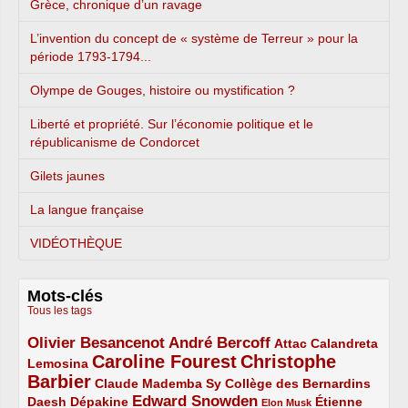
Grèce, chronique d’un ravage
L’invention du concept de « système de Terreur » pour la
période 1793-1794...
Olympe de Gouges, histoire ou mystification ?
Liberté et propriété. Sur l’économie politique et le
républicanisme de Condorcet
Gilets jaunes
La langue française
VIDÉOTHÈQUE
Mots-clés
Tous les tags
Olivier Besancenot
André Bercoff
3/5
3/5
2/5
Attac
Calandreta
Caroline Fourest
Christophe
2/5
4/5
Lemosina
Barbier
4/5
2/5
2/5
Claude Mademba Sy
Collège des Bernardins
Edward Snowden
Daesh
2/5
2/5
3/5
1/5
Dépakine
Étienne
Elon Musk