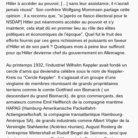
Hitler à accéder au pouvoir, […] sans leur assistance, il n’aurait
jamais réussi". Son confrère Wolfgang Mommsen partage cette
opinion ; il a reconnu que, "si [après ce fiasco électoral pour le
NSDAP] Hitler put néanmoins accéder au pouvoir et s’y
maintenir, cela était dû en premier lieu au rôle des élites
politiques et économiques de l’époque". Quel fut le fruit des
efforts fournis par ces gens richissimes et puissants en faveur
d’Hitler et de son parti ? Quelques mois à peine leur suffiront
pour qu’Hitler devienne chef du gouvernement en Allemagne.
Au printemps 1932, l’industriel Wilhelm Keppler avait fondé un
cercle d’amis qui deviendra célèbre sous le nom de Keppler-
Kreis ou "Cercle Keppler". Il s’agissait d’un groupe d’une
vingtaine de membres réunissant de grands propriétaires
terriens comme le comte Gottfried von Bismarck ( un
descendant du grand Bismarck), de gros commerçants, des
armateurs comme Emil Helfferich de la compagnie maritime
HAPAG (Hamburg-Amerikanische Packetfahrt-
Actiengesellschaft, la compagnie transatlantique Hambourg-
Amérique SA), de grands industriels comme Albert Vögler de la
Vereinigte Stahlwerke (Aciéries réunies), August Rosterg de
l’entreprise Wintershall et Rudolf Bingel de Siemens, ainsi que