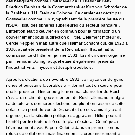
des banquiers comme Emil Meyer de la Dresdner Bank,
Friedrich Reinhart de la Commerzbank et Kurt von Schröder de
la Bankhaus J.H. Stein de Cologne. Ce dernier est décrit par
Gossweiler comme "un sympathisant de la première heure du
NSDAP, issu des sphères supérieures du secteur bancaire".
L’intention était d’œuvrer en commun pour la formation d’un
gouvernement sous la direction d’Hitler. L’élément moteur du
Cercle Keppler n’était autre que Hjalmar Schacht qui, de 1923 à
1930, avait été président de la Reichsbank. Il avait fait la
connaissance d’Hitler en janvier 1931, lors d’un dîner organisé
par Hermann Göring, auquel étaient également présents
l’industriel Fritz Thyssen et Joseph Goebbels.
Après les élections de novembre 1932, ce noyau dur de gens
riches et puissants favorables à Hitler mit tout en œuvre pour
que le président Hindenburg le nommât chancelier du Reich,
c’est-à-dire chef du gouvernement du Reich allemand, malgré
sa défaite aux dernières élections, ou plutôt en raison de cette
défaite. Du point de vue de Schacht et de ses amis, il y avait
urgence, car la situation politique s’aggravant, Hitler pourrait
bientôt perdre toute utilité sur le plan électoral. On négocia
fiévreusement avec Papen. Celui-ci dans un premier temps
refusa de collaborer, mais finalement – après une rencontre