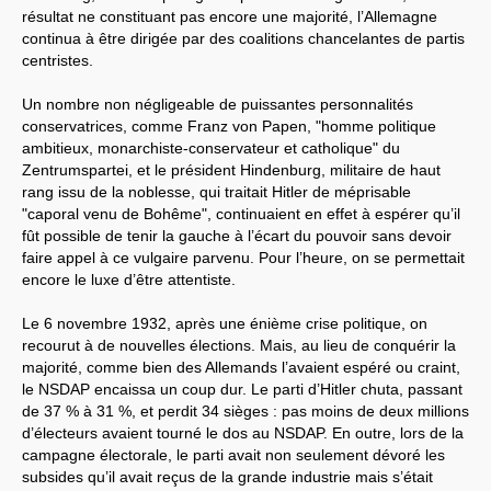
résultat ne constituant pas encore une majorité, l’Allemagne
continua à être dirigée par des coalitions chancelantes de partis
centristes.
Un nombre non négligeable de puissantes personnalités
conservatrices, comme Franz von Papen, "homme politique
ambitieux, monarchiste-conservateur et catholique" du
Zentrumspartei, et le président Hindenburg, militaire de haut
rang issu de la noblesse, qui traitait Hitler de méprisable
"caporal venu de Bohême", continuaient en effet à espérer qu’il
fût possible de tenir la gauche à l’écart du pouvoir sans devoir
faire appel à ce vulgaire parvenu. Pour l’heure, on se permettait
encore le luxe d’être attentiste.
Le 6 novembre 1932, après une énième crise politique, on
recourut à de nouvelles élections. Mais, au lieu de conquérir la
majorité, comme bien des Allemands l’avaient espéré ou craint,
le NSDAP encaissa un coup dur. Le parti d’Hitler chuta, passant
de 37 % à 31 %, et perdit 34 sièges : pas moins de deux millions
d’électeurs avaient tourné le dos au NSDAP. En outre, lors de la
campagne électorale, le parti avait non seulement dévoré les
subsides qu’il avait reçus de la grande industrie mais s’était