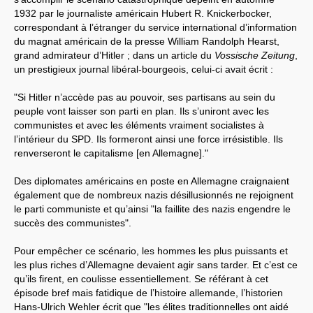
1932 par le journaliste américain Hubert R. Knickerbocker,
correspondant à l’étranger du service international d’information
du magnat américain de la presse William Randolph Hearst,
grand admirateur d’Hitler ; dans un article du
Vossische Zeitung
,
un prestigieux journal libéral-bourgeois, celui-ci avait écrit :
"Si Hitler n’accède pas au pouvoir, ses partisans au sein du
peuple vont laisser son parti en plan. Ils s’uniront avec les
communistes et avec les éléments vraiment socialistes à
l’intérieur du SPD. Ils formeront ainsi une force irrésistible. Ils
renverseront le capitalisme [en Allemagne]."
Des diplomates américains en poste en Allemagne craignaient
également que de nombreux nazis désillusionnés ne rejoignent
le parti communiste et qu’ainsi "la faillite des nazis engendre le
succès des communistes".
Pour empêcher ce scénario, les hommes les plus puissants et
les plus riches d’Allemagne devaient agir sans tarder. Et c’est ce
qu’ils firent, en coulisse essentiellement. Se référant à cet
épisode bref mais fatidique de l’histoire allemande, l’historien
Hans-Ulrich Wehler écrit que "les élites traditionnelles ont aidé