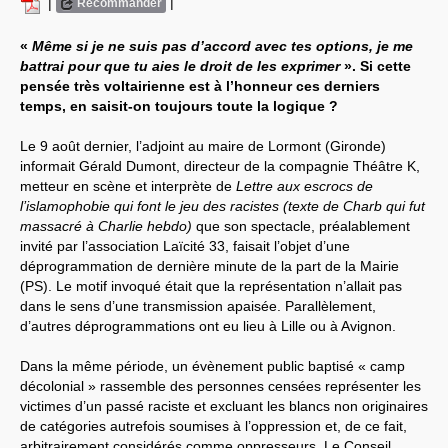
|
|
Recommander
Systèmes & société sous contrôle
«
Même si je ne suis pas d’accord avec tes options, je me
battrai pour que tu aies le droit de les exprimer
». Si cette
Nouvelles de l’antirépublique
pensée très voltairienne est à l’honneur ces derniers
temps, en saisit-on toujours toute la logique ?
Crises "Covid-19 & H1N1"
Le 9 août dernier, l’adjoint au maire de Lormont (Gironde)
Guerre en Ukraine
informait Gérald Dumont, directeur de la compagnie Théâtre K,
metteur en scène et interprète de
Lettre aux escrocs de
l’islamophobie qui font le jeu des racistes (texte de Charb qui fut
massacré à Charlie hebdo)
que son spectacle, préalablement
invité par l’association Laïcité 33, faisait l’objet d’une
déprogrammation de dernière minute de la part de la Mairie
(PS). Le motif invoqué était que la représentation n’allait pas
dans le sens d’une transmission apaisée. Parallèlement,
d’autres déprogrammations ont eu lieu à Lille ou à Avignon.
Dans la même période, un évènement public baptisé « camp
décolonial » rassemble des personnes censées représenter les
victimes d’un passé raciste et excluant les blancs non originaires
de catégories autrefois soumises à l’oppression et, de ce fait,
arbitrairement considérés comme oppresseurs. Le Conseil