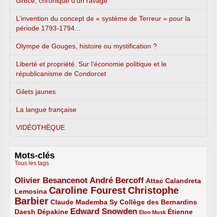
Grèce, chronique d’un ravage
L’invention du concept de « système de Terreur » pour la
période 1793-1794...
Olympe de Gouges, histoire ou mystification ?
Liberté et propriété. Sur l’économie politique et le
républicanisme de Condorcet
Gilets jaunes
La langue française
VIDÉOTHÈQUE
Mots-clés
Tous les tags
Olivier Besancenot
André Bercoff
3/5
3/5
2/5
Attac
Calandreta
Caroline Fourest
Christophe
2/5
4/5
Lemosina
Barbier
4/5
2/5
2/5
Claude Mademba Sy
Collège des Bernardins
Edward Snowden
Daesh
2/5
2/5
3/5
1/5
Dépakine
Étienne
Elon Musk