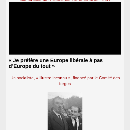
« Je préfère une Europe libérale à pas
d’Europe du tout »
Un socialiste, « illustre inconnu », financé par le Comité des
forges