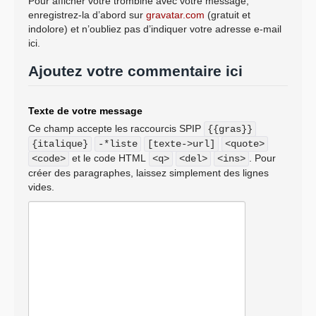
Pour afficher votre trombine avec votre message,
enregistrez-la d’abord sur
gravatar.com
(gratuit et
indolore) et n’oubliez pas d’indiquer votre adresse e-mail
ici.
Ajoutez votre commentaire ici
Texte de votre message
Ce champ accepte les raccourcis SPIP
{{gras}}
{italique}
-*liste
[texte->url]
<quote>
et le code HTML
. Pour
<code>
<q>
<del>
<ins>
créer des paragraphes, laissez simplement des lignes
vides.