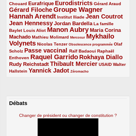
Eurodistricts
2/5
3/5
4/5
2/5
Eurafrique
Chouard
Gérard Araud
Groupe Wagner
Gérard Filoche
4/5
5/5
Hannah Arendt
Jean Coutrot
5/5
2/5
4/5
Institut Iliade
Jean Hennessy
4/5
3/5
Jordan Bardella
La famille
Manon Aubry
2/5
2/5
5/5
Maria Corina
Baylet
Louis Aliot
Mykhailo
Machado
3/5
2/5
1/5
Mathieu Molimard
Mercosur
Volynets
5/5
2/5
1/5
Nicolas Tenzer
Olaf
Obsolescence programmée
Passe vaccinal
2/5
4/5
2/5
Scholz
Raïf Badaoui
Raphaël
Raquel Garrido
Rokhaya Diallo
2/5
5/5
4/5
Enthoven
Thibault Mercier
Rudy Reichstadt
3/5
4/5
2/5
USAID
Walter
Yannick Jadot
2/5
4/5
1/5
Hallstein
Zéromacho
Débats
Changer de président ou changer de constitution ?