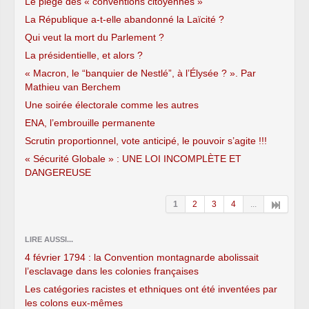
Le piège des « conventions citoyennes »
La République a-t-elle abandonné la Laïcité ?
Qui veut la mort du Parlement ?
La présidentielle, et alors ?
« Macron, le “banquier de Nestlé”, à l’Élysée ? ». Par
Mathieu van Berchem
Une soirée électorale comme les autres
ENA, l’embrouille permanente
Scrutin proportionnel, vote anticipé, le pouvoir s’agite !!!
« Sécurité Globale » : UNE LOI INCOMPLÈTE ET
DANGEREUSE
1
2
3
4
...
LIRE AUSSI...
4 février 1794 : la Convention montagnarde abolissait
l’esclavage dans les colonies françaises
Les catégories racistes et ethniques ont été inventées par
les colons eux-mêmes