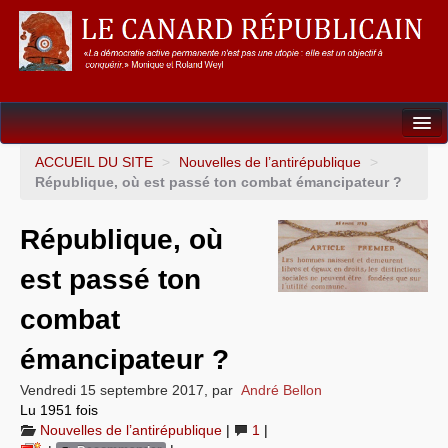
Dossiers
ACCUEIL DU SITE
>
Nouvelles de l’antirépublique
>
République, où est passé ton combat émancipateur ?
L’Union européenne
République, où
Points de repères
est passé ton
Un éléphant, ça trompe énormément !
combat
Gouvernance mondiale & mondialisation
émancipateur ?
International
Vendredi 15 septembre 2017
,
par
André Bellon
Résistances
Lu 1951 fois
Nouvelles de l’antirépublique
|
1
|
L’Empire américain