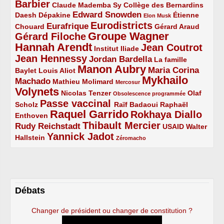
Barbier
4/5
2/5
2/5
Claude Mademba Sy
Collège des Bernardins
Edward Snowden
Daesh
2/5
2/5
3/5
1/5
Dépakine
Étienne
Elon Musk
Eurodistricts
2/5
3/5
4/5
2/5
Eurafrique
Chouard
Gérard Araud
Groupe Wagner
Gérard Filoche
4/5
5/5
Hannah Arendt
Jean Coutrot
5/5
2/5
4/5
Institut Iliade
Jean Hennessy
4/5
3/5
Jordan Bardella
La famille
Manon Aubry
2/5
2/5
5/5
Maria Corina
Baylet
Louis Aliot
Mykhailo
Machado
3/5
2/5
1/5
Mathieu Molimard
Mercosur
Volynets
5/5
2/5
1/5
Nicolas Tenzer
Olaf
Obsolescence programmée
Passe vaccinal
2/5
4/5
2/5
Scholz
Raïf Badaoui
Raphaël
Raquel Garrido
Rokhaya Diallo
2/5
5/5
4/5
Enthoven
Thibault Mercier
Rudy Reichstadt
3/5
4/5
2/5
USAID
Walter
Yannick Jadot
2/5
4/5
1/5
Hallstein
Zéromacho
Débats
Changer de président ou changer de constitution ?