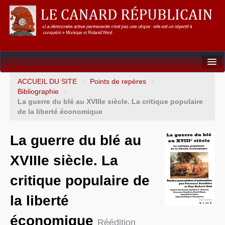
Dossiers
ACCUEIL DU SITE
>
Points de repères
>
Bibliographie
>
L’Union européenne
La guerre du blé au XVIIIe siècle. La critique populaire
de la liberté économique
Points de repères
La guerre du blé au
Un éléphant, ça trompe énormément !
XVIIIe siècle. La
Gouvernance mondiale & mondialisation
critique populaire de
International
la liberté
Résistances
économique
L’Empire américain
Réédition