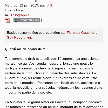
Mercredi 12 juin 2019
,
par
J.G.
Systèmes & société sous contrôle
Lu 2021 fois
Bibliographie
|
Nouvelles de l’antirépublique
|
|
Recommander
Crises "Covid-19 & H1N1"
Études rassemblées et présentées par
Florence Gauthier
et
Guerre en Ukraine
Guy-Robert Ikni
.
Quatrième de couverture :
Tout comme le droit et la politique, l’économie est une science
morale : ce qui s’est soudain obscurci lorsqu’une nouvelle
politique économique chercha à imposer la sienne dans le
secteur de la production et du marché des subsistances. La
Guerre du blé
, au XVIIIe siècle, fut l’expression de cette lutte
entre deux morales : l’ancienne établissait un prix accessible à
tous, la nouvelle un prix spéculatif, dépassant les revenus d’une
importante partie de la société.
En Angleterre, le grand historien Edward P. Thompson découvrit
les formes de résistance du peuple, mourant de faim devant des