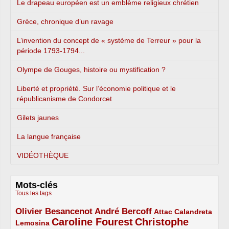
Le drapeau européen est un emblème religieux chrétien
Grèce, chronique d’un ravage
L’invention du concept de « système de Terreur » pour la
période 1793-1794...
Olympe de Gouges, histoire ou mystification ?
Liberté et propriété. Sur l’économie politique et le
républicanisme de Condorcet
Gilets jaunes
La langue française
VIDÉOTHÈQUE
Mots-clés
Tous les tags
Olivier Besancenot
André Bercoff
3/5
3/5
2/5
Attac
Calandreta
Caroline Fourest
Christophe
2/5
4/5
Lemosina