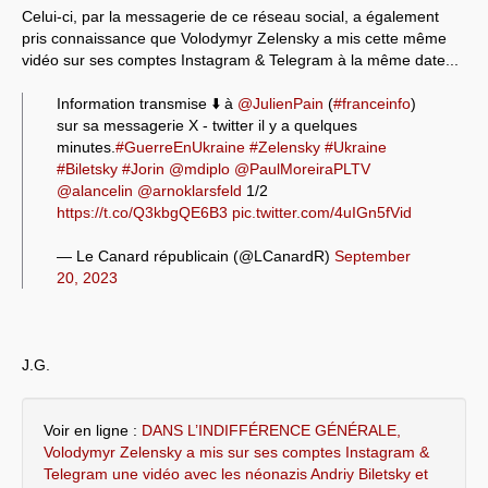
Celui-ci, par la messagerie de ce réseau social, a également
pris connaissance que Volodymyr Zelensky a mis cette même
vidéo sur ses comptes Instagram & Telegram à la même date...
Information transmise ⬇️ à
@JulienPain
(
#franceinfo
)
sur sa messagerie X - twitter il y a quelques
minutes.
#GuerreEnUkraine
#Zelensky
#Ukraine
#Biletsky
#Jorin
@mdiplo
@PaulMoreiraPLTV
@alancelin
@arnoklarsfeld
1/2
https://t.co/Q3kbgQE6B3
pic.twitter.com/4uIGn5fVid
— Le Canard républicain (@LCanardR)
September
20, 2023
J.G.
Voir en ligne :
DANS L’INDIFFÉRENCE GÉNÉRALE,
Volodymyr Zelensky a mis sur ses comptes Instagram &
Telegram une vidéo avec les néonazis Andriy Biletsky et