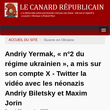
Dossiers
ACCUEIL DU SITE
>
Guerre en Ukraine
L’Union européenne
Andriy Yermak, « n°2 du
Points de repères
régime ukrainien », a mis sur
Un éléphant, ça trompe énormément !
son compte X - Twitter la
Gouvernance mondiale & mondialisation
vidéo avec les néonazis
International
Andriy Biletsky et Maxim
Résistances
Jorin
L’Empire américain