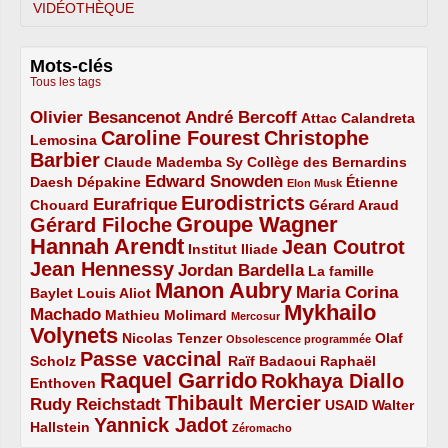
VIDÉOTHÈQUE
Mots-clés
Tous les tags
Olivier Besancenot
André Bercoff
3/5
3/5
2/5
Attac
Calandreta
Caroline Fourest
Christophe
2/5
4/5
Lemosina
Barbier
4/5
2/5
2/5
Claude Mademba Sy
Collège des Bernardins
Edward Snowden
Daesh
2/5
2/5
3/5
1/5
Dépakine
Étienne
Elon Musk
Eurodistricts
2/5
3/5
4/5
2/5
Eurafrique
Chouard
Gérard Araud
Groupe Wagner
Gérard Filoche
4/5
5/5
Hannah Arendt
Jean Coutrot
5/5
2/5
4/5
Institut Iliade
Jean Hennessy
4/5
3/5
Jordan Bardella
La famille
Manon Aubry
2/5
2/5
5/5
Maria Corina
Baylet
Louis Aliot
Mykhailo
Machado
3/5
2/5
1/5
Mathieu Molimard
Mercosur
Volynets
5/5
2/5
1/5
Nicolas Tenzer
Olaf
Obsolescence programmée
Passe vaccinal
2/5
4/5
2/5
Scholz
Raïf Badaoui
Raphaël
Raquel Garrido
Rokhaya Diallo
2/5
5/5
4/5
Enthoven
Thibault Mercier
Rudy Reichstadt
3/5
4/5
2/5
USAID
Walter
Yannick Jadot
2/5
4/5
1/5
Hallstein
Zéromacho