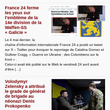
France 24 ferme
les yeux sur
l’emblème de la
14e division de la
Waffen-SS
« Galicie »
Le 4 mai dernier, la
chaîne d’information internationale France 24 a posté un tweet
sur X – Twitter pour évoquer le reportage de Catalina Gomez et
Gulliver Cragg, « Guerre en Ukraine : des Colombiens sur le
front » .
Celui-ci avait été publié sur le Web le vendredi 24 avril avant
d’être (…)
Volodymyr
Zelensky a attribué
le grade de général
de brigade au
néonazi Denis
Prokopenko