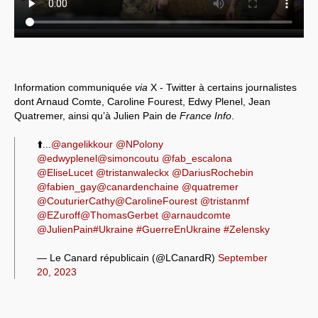
Information communiquée
via
X - Twitter à certains journalistes
dont Arnaud Comte, Caroline Fourest, Edwy Plenel, Jean
Quatremer, ainsi qu’à Julien Pain de
France Info
.
⬆️...
@angelikkour
@NPolony
@edwyplenel
@simoncoutu
@fab_escalona
@EliseLucet
@tristanwaleckx
@DariusRochebin
@fabien_gay
@canardenchaine
@quatremer
@CouturierCathy
@CarolineFourest
@tristanmf
@EZuroff
@ThomasGerbet
@arnaudcomte
@JulienPain
#Ukraine
#GuerreEnUkraine
#Zelensky
— Le Canard républicain (@LCanardR)
September
20, 2023