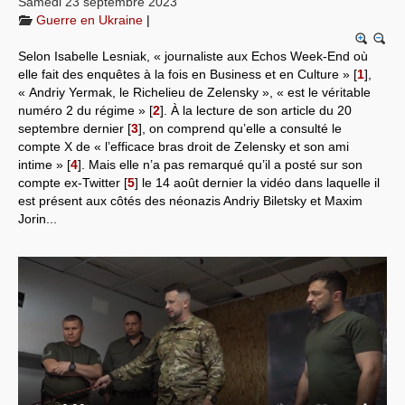
Samedi 23 septembre 2023
Guerre en Ukraine
|
Systèmes & société sous contrôle
Selon Isabelle Lesniak, « journaliste aux Echos Week-End où
Nouvelles de l’antirépublique
elle fait des enquêtes à la fois en Business et en Culture »
[
1
]
,
« Andriy Yermak, le Richelieu de Zelensky », « est le véritable
Crises "Covid-19 & H1N1"
numéro 2 du régime »
[
2
]
. À la lecture de son article du 20
septembre dernier
[
3
]
, on comprend qu’elle a consulté le
Guerre en Ukraine
compte X de « l’efficace bras droit de Zelensky et son ami
intime »
[
4
]
. Mais elle n’a pas remarqué qu’il a posté sur son
compte ex-Twitter
[
5
]
le 14 août dernier la vidéo dans laquelle il
est présent aux côtés des néonazis Andriy Biletsky et Maxim
Jorin...