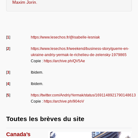
Maxim Jorin.
[
1
]
https://www.lesechos.fr/@isabelle-lesniak
[
2
]
https://www.lesechos.fr/weekend/business-story/guerre-en-
ukraine-andriy-yermak-le-richelieu-de-zelensky-1979865
Copie :
https://archive.ph/QV5Ae
[
3
]
Ibidem.
[
4
]
Ibidem.
[
5
]
https://twitter.com/AndriyYermak/status/1691148921790148613
Copie :
https://archive.ph/904oV
Toutes les brèves du site
Canada’s