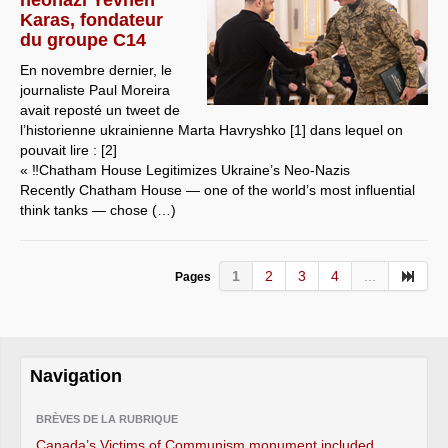
néonazi Yevhen
Karas, fondateur
du groupe C14
En novembre dernier, le
journaliste Paul Moreira
avait reposté un tweet de
l’historienne ukrainienne Marta Havryshko [1] dans lequel on
pouvait lire : [2]
« ‼️Chatham House Legitimizes Ukraine’s Neo-Nazis
Recently Chatham House — one of the world’s most influential
think tanks — chose (…)
1
2
3
4
...
Pages
Navigation
BRÈVES DE LA RUBRIQUE
Canada’s Victims of Communism monument included