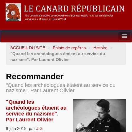
Dossiers
ACCUEIL DU SITE
>
Points de repères
>
Histoire
>
"Quand les archéologues étaient au service du
L’Union européenne
nazisme". Par Laurent Olivier
Points de repères
Recommander
Un éléphant, ça trompe énormément !
"Quand les archéologues étaient au service du
nazisme". Par Laurent Olivier
Gouvernance mondiale & mondialisation
"Quand les
International
archéologues étaient au
service du nazisme".
Résistances
Par Laurent Olivier
L’Empire américain
8 juin 2018
,
par
J.G.