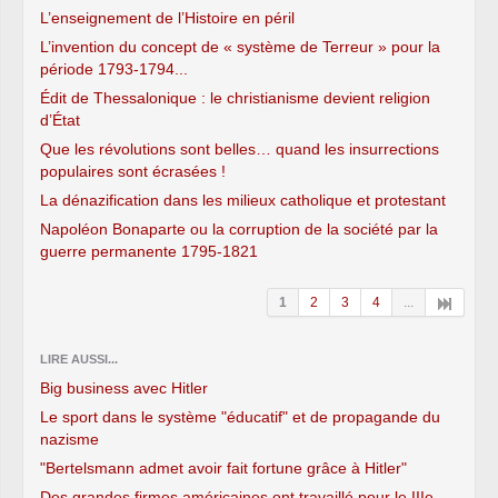
L’enseignement de l’Histoire en péril
L’invention du concept de « système de Terreur » pour la
période 1793-1794...
Édit de Thessalonique : le christianisme devient religion
d’État
Que les révolutions sont belles… quand les insurrections
populaires sont écrasées !
La dénazification dans les milieux catholique et protestant
Napoléon Bonaparte ou la corruption de la société par la
guerre permanente 1795-1821
1
2
3
4
...
LIRE AUSSI...
Big business avec Hitler
Le sport dans le système "éducatif" et de propagande du
nazisme
"Bertelsmann admet avoir fait fortune grâce à Hitler"
Des grandes firmes américaines ont travaillé pour le IIIe