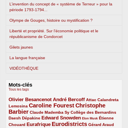
L’invention du concept de « système de Terreur » pour la
période 1793-1794...
Olympe de Gouges, histoire ou mystification ?
Liberté et propriété. Sur l’économie politique et le
républicanisme de Condorcet
Gilets jaunes
La langue française
VIDÉOTHÈQUE
Mots-clés
Tous les tags
Olivier Besancenot
André Bercoff
3/5
3/5
2/5
Attac
Calandreta
Caroline Fourest
Christophe
2/5
4/5
Lemosina
Barbier
4/5
2/5
2/5
Claude Mademba Sy
Collège des Bernardins
Edward Snowden
Daesh
2/5
2/5
3/5
1/5
Dépakine
Étienne
Elon Musk
Eurodistricts
2/5
3/5
4/5
2/5
Eurafrique
Chouard
Gérard Araud