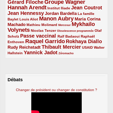
Groupe Wagner
Gérard Filoche
4/5
5/5
Hannah Arendt
Jean Coutrot
5/5
2/5
4/5
Institut Iliade
Jean Hennessy
4/5
3/5
Jordan Bardella
La famille
Manon Aubry
2/5
2/5
5/5
Maria Corina
Baylet
Louis Aliot
Mykhailo
Machado
3/5
2/5
1/5
Mathieu Molimard
Mercosur
Volynets
5/5
2/5
1/5
Nicolas Tenzer
Olaf
Obsolescence programmée
Passe vaccinal
2/5
4/5
2/5
Scholz
Raïf Badaoui
Raphaël
Raquel Garrido
Rokhaya Diallo
2/5
5/5
4/5
Enthoven
Thibault Mercier
Rudy Reichstadt
3/5
4/5
2/5
USAID
Walter
Yannick Jadot
2/5
4/5
1/5
Hallstein
Zéromacho
Débats
Changer de président ou changer de constitution ?