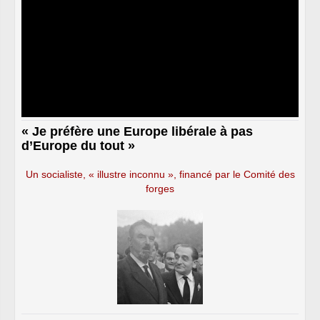
« Je préfère une Europe libérale à pas
d’Europe du tout »
Un socialiste, « illustre inconnu », financé par le Comité des
forges