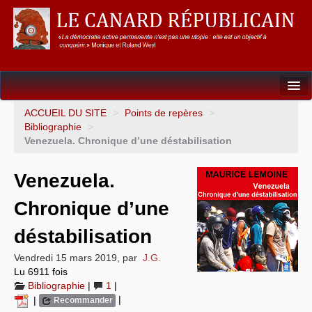
Dossiers
ACCUEIL DU SITE
>
Points de repères
>
Bibliographie
>
L’Union européenne
Venezuela. Chronique d’une déstabilisation
Points de repères
Venezuela.
Un éléphant, ça trompe énormément !
Chronique d’une
Gouvernance mondiale & mondialisation
déstabilisation
International
Vendredi 15 mars 2019
,
par
J.G.
Lu 6911 fois
Résistances
Bibliographie
|
1
|
|
|
Recommander
L’Empire américain