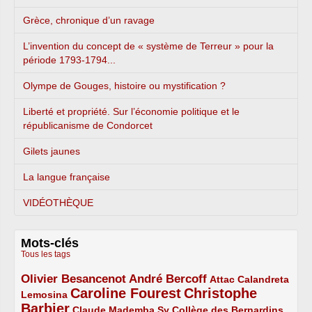
Grèce, chronique d’un ravage
L’invention du concept de « système de Terreur » pour la
période 1793-1794...
Olympe de Gouges, histoire ou mystification ?
Liberté et propriété. Sur l’économie politique et le
républicanisme de Condorcet
Gilets jaunes
La langue française
VIDÉOTHÈQUE
Mots-clés
Tous les tags
Olivier Besancenot
André Bercoff
3/5
3/5
2/5
Attac
Calandreta
Caroline Fourest
Christophe
2/5
4/5
Lemosina
Barbier
4/5
2/5
2/5
Claude Mademba Sy
Collège des Bernardins