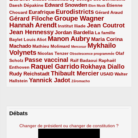
Edward Snowden
Daesh
2/5
2/5
3/5
1/5
Dépakine
Étienne
Elon Musk
Eurodistricts
2/5
3/5
4/5
2/5
Eurafrique
Chouard
Gérard Araud
Groupe Wagner
Gérard Filoche
4/5
5/5
Hannah Arendt
Jean Coutrot
5/5
2/5
4/5
Institut Iliade
Jean Hennessy
4/5
3/5
Jordan Bardella
La famille
Manon Aubry
2/5
2/5
5/5
Maria Corina
Baylet
Louis Aliot
Mykhailo
Machado
3/5
2/5
1/5
Mathieu Molimard
Mercosur
Volynets
5/5
2/5
1/5
Nicolas Tenzer
Olaf
Obsolescence programmée
Passe vaccinal
2/5
4/5
2/5
Scholz
Raïf Badaoui
Raphaël
Raquel Garrido
Rokhaya Diallo
2/5
5/5
4/5
Enthoven
Thibault Mercier
Rudy Reichstadt
3/5
4/5
2/5
USAID
Walter
Yannick Jadot
2/5
4/5
1/5
Hallstein
Zéromacho
Débats
Changer de président ou changer de constitution ?