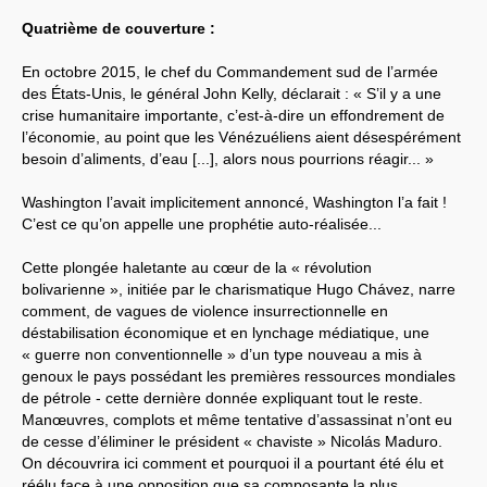
Quatrième de couverture :
Systèmes & société sous contrôle
En octobre 2015, le chef du Commandement sud de l’armée
Nouvelles de l’antirépublique
des États-Unis, le général John Kelly, déclarait : « S’il y a une
crise humanitaire importante, c’est-à-dire un effondrement de
Crises "Covid-19 & H1N1"
l’économie, au point que les Vénézuéliens aient désespérément
besoin d’aliments, d’eau [...], alors nous pourrions réagir... »
Guerre en Ukraine
Washington l’avait implicitement annoncé, Washington l’a fait !
C’est ce qu’on appelle une prophétie auto-réalisée...
Cette plongée haletante au cœur de la « révolution
bolivarienne », initiée par le charismatique Hugo Chávez, narre
comment, de vagues de violence insurrectionnelle en
déstabilisation économique et en lynchage médiatique, une
« guerre non conventionnelle » d’un type nouveau a mis à
genoux le pays possédant les premières ressources mondiales
de pétrole - cette dernière donnée expliquant tout le reste.
Manœuvres, complots et même tentative d’assassinat n’ont eu
de cesse d’éliminer le président « chaviste » Nicolás Maduro.
On découvrira ici comment et pourquoi il a pourtant été élu et
réélu face à une opposition que sa composante la plus